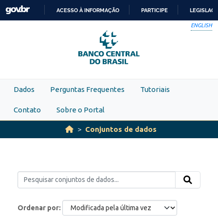
Skip to main content
ACESSO À INFORMAÇÃO
PARTICIPE
LEGISLAÇ
IR
ENGLISH
PARA
O
CONTEÚDO
Dados
Perguntas Frequentes
Tutoriais
Contato
Sobre o Portal
Conjuntos de dados
Ordenar por