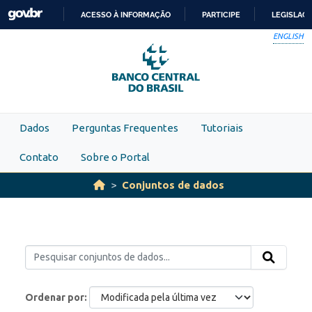
Skip to main content
ACESSO À INFORMAÇÃO
PARTICIPE
LEGISLAÇ
IR
ENGLISH
PARA
O
CONTEÚDO
Dados
Perguntas Frequentes
Tutoriais
Contato
Sobre o Portal
Conjuntos de dados
Ordenar por