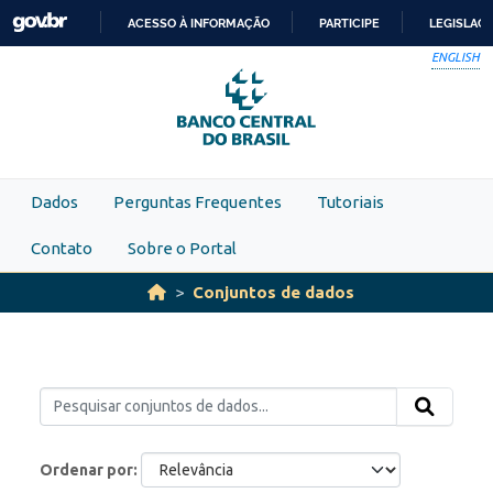
Skip to main content
ACESSO À INFORMAÇÃO
PARTICIPE
LEGISLAÇ
IR
ENGLISH
PARA
O
CONTEÚDO
Dados
Perguntas Frequentes
Tutoriais
Contato
Sobre o Portal
Conjuntos de dados
Ordenar por