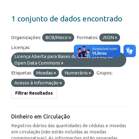
1 conjunto de dados encontrado
Organizações:
BCB/Mecir
Formatos:
JSON
Licenças:
Licença Aberta para Bases de Dados (ODbL) do
Open Data Commons
Etiquetas:
Moedas
Numerário
Grupos:
Acesso à Informação
Filtrar Resultados
Dinheiro em Circulação
Registros diários das quantidades de cédulas e moedas
em circulação (não estão incluídas as moedas
comemorativas). As informações estão separadas