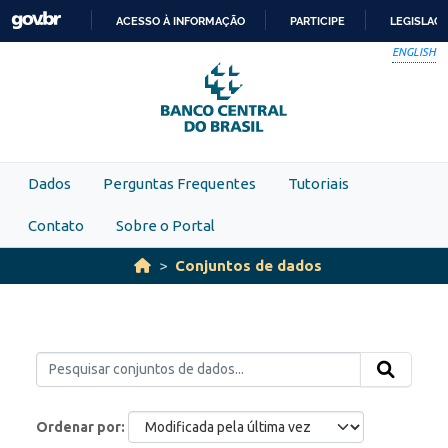
Skip to main content
ACESSO À INFORMAÇÃO
PARTICIPE
LEGISLAÇ
IR
ENGLISH
PARA
O
CONTEÚDO
Dados
Perguntas Frequentes
Tutoriais
Contato
Sobre o Portal
Conjuntos de dados
Ordenar por