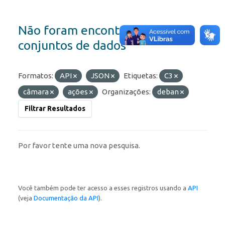
Não foram encontrados
conjuntos de dados
Formatos:
API
JSON
Etiquetas:
C3
câmara
ações
Organizações:
deban
Filtrar Resultados
Por favor tente uma nova pesquisa.
Você também pode ter acesso a esses registros usando a
API
(veja
Documentação da API
).