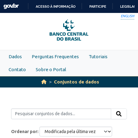
Skip to main content
ACESSO À INFORMAÇÃO
PARTICIPE
LEGISLAÇ
IR
ENGLISH
PARA
O
CONTEÚDO
Dados
Perguntas Frequentes
Tutoriais
Contato
Sobre o Portal
Conjuntos de dados
Ordenar por