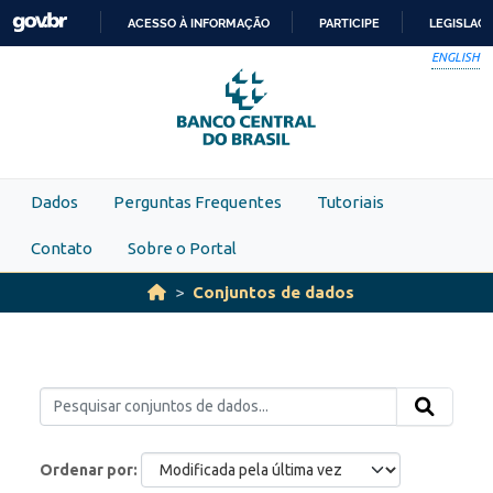
Skip to main content
ACESSO À INFORMAÇÃO
PARTICIPE
LEGISLAÇ
IR
ENGLISH
PARA
O
CONTEÚDO
Dados
Perguntas Frequentes
Tutoriais
Contato
Sobre o Portal
Conjuntos de dados
Ordenar por