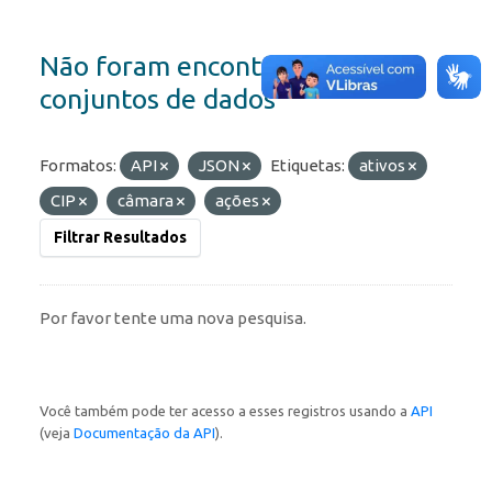
Não foram encontrados
conjuntos de dados
Formatos:
API
JSON
Etiquetas:
ativos
CIP
câmara
ações
Filtrar Resultados
Por favor tente uma nova pesquisa.
Você também pode ter acesso a esses registros usando a
API
(veja
Documentação da API
).