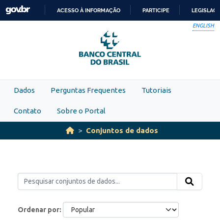
Skip to main content
ACESSO À INFORMAÇÃO
PARTICIPE
LEGISLAÇ
IR
ENGLISH
PARA
O
CONTEÚDO
Dados
Perguntas Frequentes
Tutoriais
Contato
Sobre o Portal
Conjuntos de dados
Ordenar por