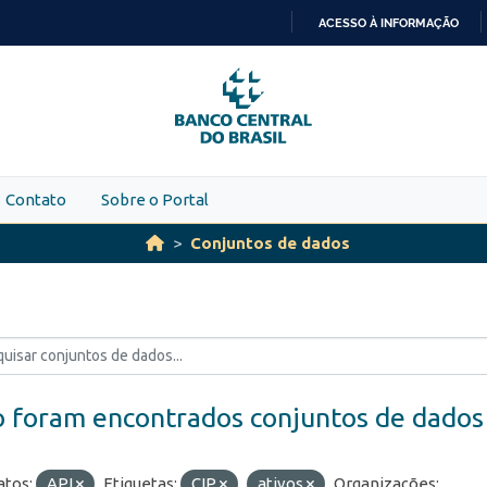
ACESSO À INFORMAÇÃO
IR
PARA
O
CONTEÚDO
Contato
Sobre o Portal
Conjuntos de dados
 foram encontrados conjuntos de dados
tos:
API
Etiquetas:
CIP
ativos
Organizações: