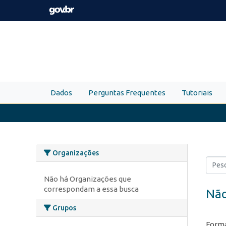
Skip to main content
Dados
Perguntas Frequentes
Tutoriais
Organizações
Não há Organizações que
correspondam a essa busca
Não
Grupos
Forma