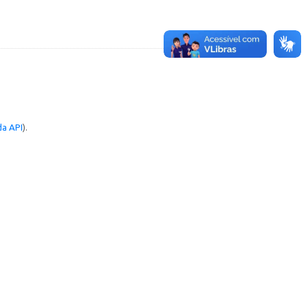
a API
).