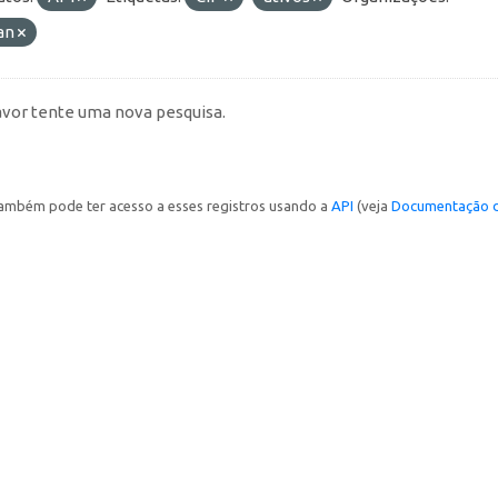
an
avor tente uma nova pesquisa.
ambém pode ter acesso a esses registros usando a
API
(veja
Documentação d