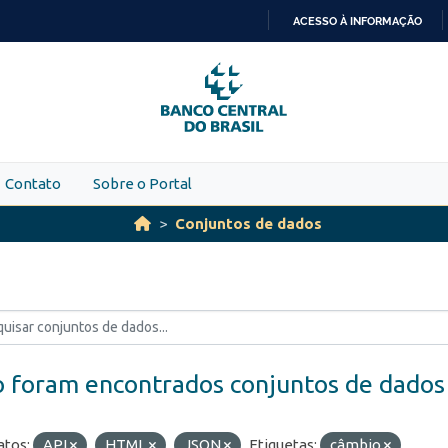
ACESSO À INFORMAÇÃO
IR
PARA
O
CONTEÚDO
Contato
Sobre o Portal
Conjuntos de dados
 foram encontrados conjuntos de dados
tos:
API
HTML
JSON
Etiquetas:
câmbio