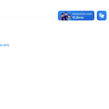
a API
).