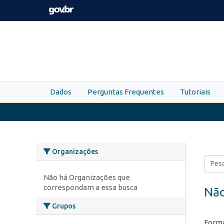
Skip to main content
Dados
Perguntas Frequentes
Tutoriais
Organizações
Não há Organizações que
correspondam a essa busca
Não
Grupos
Forma