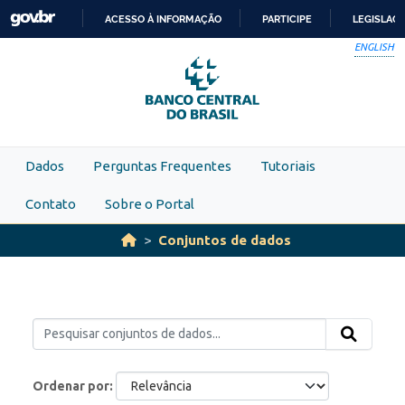
Skip to main content
ACESSO À INFORMAÇÃO
PARTICIPE
LEGISLAÇ
IR
ENGLISH
PARA
O
CONTEÚDO
Dados
Perguntas Frequentes
Tutoriais
Contato
Sobre o Portal
Conjuntos de dados
Ordenar por