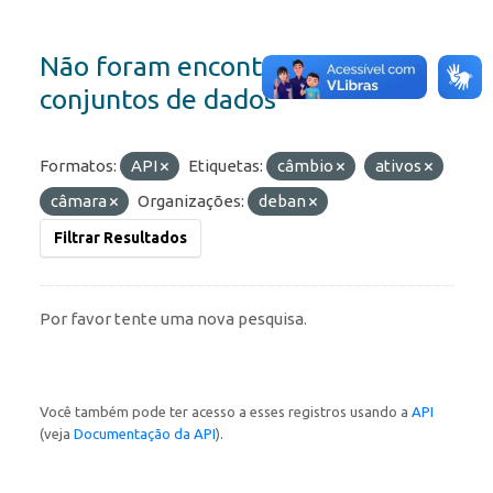
Não foram encontrados
conjuntos de dados
Formatos:
API
Etiquetas:
câmbio
ativos
câmara
Organizações:
deban
Filtrar Resultados
Por favor tente uma nova pesquisa.
Você também pode ter acesso a esses registros usando a
API
(veja
Documentação da API
).