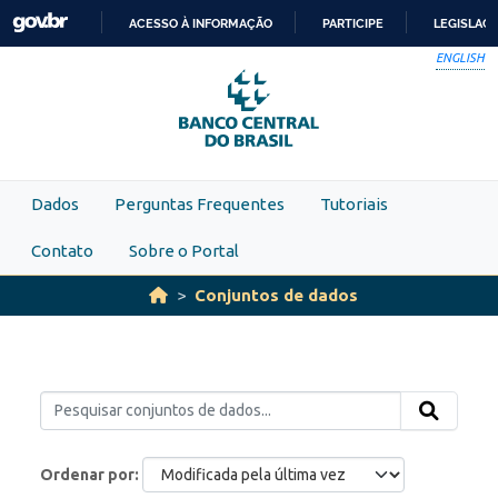
Skip to main content
ACESSO À INFORMAÇÃO
PARTICIPE
LEGISLAÇ
IR
ENGLISH
PARA
O
CONTEÚDO
Dados
Perguntas Frequentes
Tutoriais
Contato
Sobre o Portal
Conjuntos de dados
Ordenar por