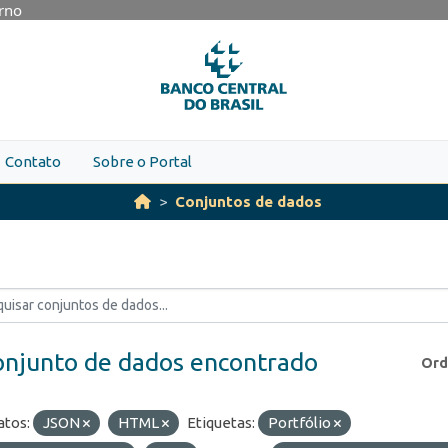
erno
Contato
Sobre o Portal
Conjuntos de dados
onjunto de dados encontrado
Ord
tos:
JSON
HTML
Etiquetas:
Portfólio