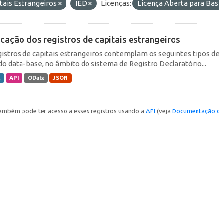
tais Estrangeiros
IED
Licenças:
Licença Aberta para B
icação dos registros de capitais estrangeiros
gistros de capitais estrangeiros contemplam os seguintes tipos d
do data-base, no âmbito do sistema de Registro Declaratório...
L
API
OData
JSON
ambém pode ter acesso a esses registros usando a
API
(veja
Documentação d