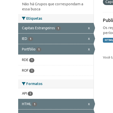
Capi
Não há Grupos que correspondam a
essa busca
Etiquetas
Publ
Os re
Capitais Estrangeiros
x
1
perío
IED
x
1
HTM
Portfólio
x
1
Você t
RDE
1
ROF
1
Formatos
API
1
HTML
x
1