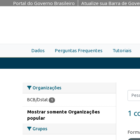
Skip to main content
Portal do Governo Brasileiro
Atualize sua Barra de Gov
Dados
Perguntas Frequentes
Tutoriais
Organizações
BCB/Dstat
1
1 c
Mostrar somente Organizações
popular
Grupos
Forma