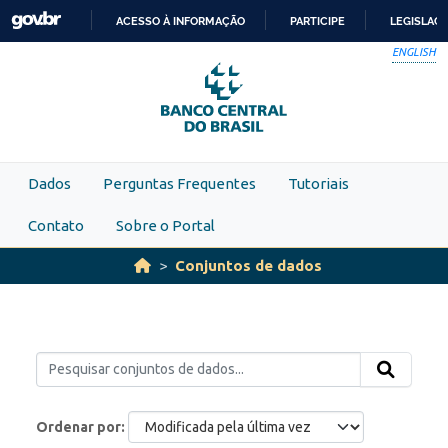
Skip to main content
ACESSO À INFORMAÇÃO
PARTICIPE
LEGISLAÇ
IR
ENGLISH
PARA
O
CONTEÚDO
Dados
Perguntas Frequentes
Tutoriais
Contato
Sobre o Portal
Conjuntos de dados
Ordenar por