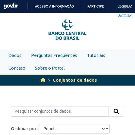
Skip to main content
ACESSO À INFORMAÇÃO
PARTICIPE
LEGISLAÇ
IR
ENGLISH
PARA
O
CONTEÚDO
Dados
Perguntas Frequentes
Tutoriais
Contato
Sobre o Portal
Conjuntos de dados
Ordenar por