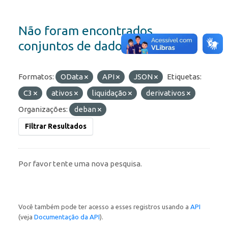
Não foram encontrados
conjuntos de dados
Formatos:
OData
API
JSON
Etiquetas:
C3
ativos
liquidação
derivativos
Organizações:
deban
Filtrar Resultados
Por favor tente uma nova pesquisa.
Você também pode ter acesso a esses registros usando a
API
(veja
Documentação da API
).