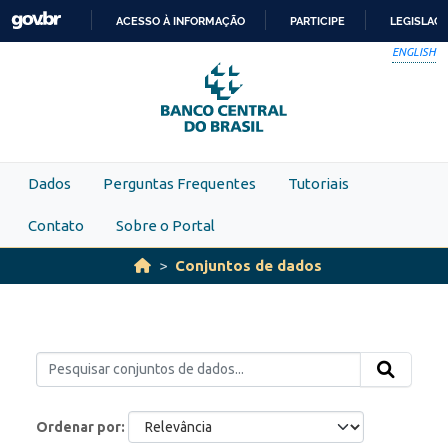
Skip to main content
ACESSO À INFORMAÇÃO
PARTICIPE
LEGISLAÇ
IR
ENGLISH
PARA
O
CONTEÚDO
Dados
Perguntas Frequentes
Tutoriais
Contato
Sobre o Portal
Conjuntos de dados
Ordenar por