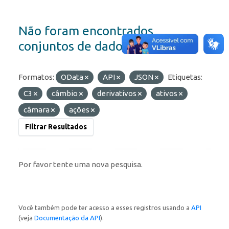
Não foram encontrados
conjuntos de dados
Formatos:
OData
API
JSON
Etiquetas:
C3
câmbio
derivativos
ativos
câmara
ações
Filtrar Resultados
Por favor tente uma nova pesquisa.
Você também pode ter acesso a esses registros usando a
API
(veja
Documentação da API
).