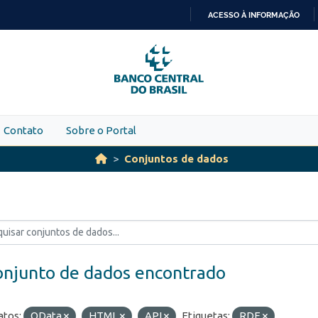
ACESSO À INFORMAÇÃO
IR
PARA
O
CONTEÚDO
Contato
Sobre o Portal
Conjuntos de dados
onjunto de dados encontrado
tos:
OData
HTML
API
Etiquetas:
RDE