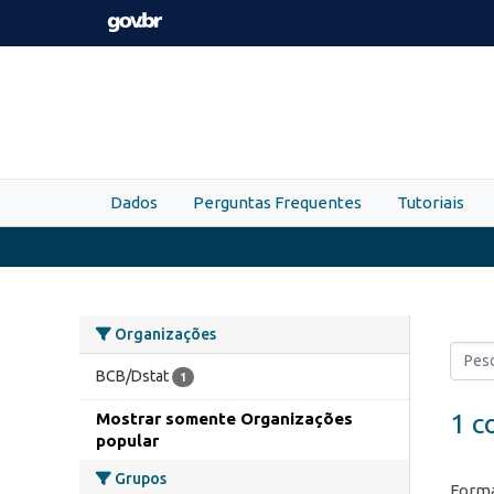
Skip to main content
Dados
Perguntas Frequentes
Tutoriais
Organizações
BCB/Dstat
1
1 c
Mostrar somente Organizações
popular
Grupos
Forma