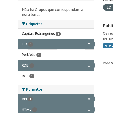
IED
Não há Grupos que correspondam a
essa busca
Etiquetas
Publ
Os re
Capitais Estrangeiros
1
perío
IED
x
1
HTM
Portfólio
1
Você t
RDE
x
1
ROF
1
Formatos
API
x
1
HTML
x
1