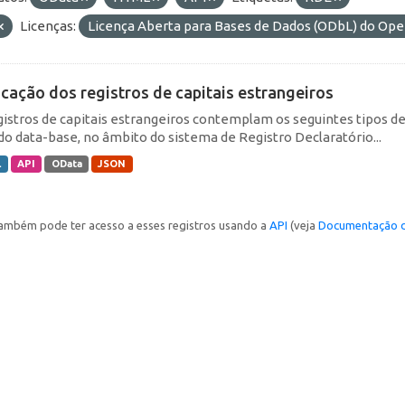
Licenças:
Licença Aberta para Bases de Dados (ODbL) do O
icação dos registros de capitais estrangeiros
gistros de capitais estrangeiros contemplam os seguintes tipos d
do data-base, no âmbito do sistema de Registro Declaratório...
L
API
OData
JSON
ambém pode ter acesso a esses registros usando a
API
(veja
Documentação d