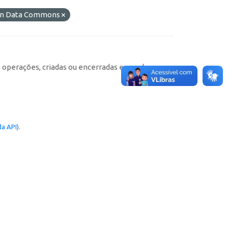
pen Data Commons
e operações, criadas ou encerradas em cada
a API
).