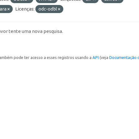
ara
Licenças:
odc-odbl
avor tente uma nova pesquisa.
ambém pode ter acesso a esses registros usando a
API
(veja
Documentação d