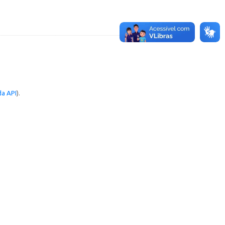
a API
).