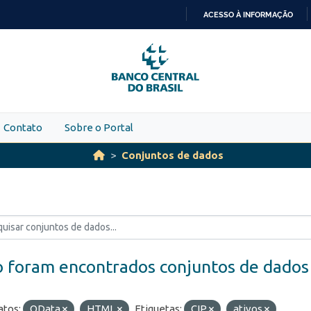
ACESSO À INFORMAÇÃO
IR
PARA
O
CONTEÚDO
Contato
Sobre o Portal
Conjuntos de dados
 foram encontrados conjuntos de dados
tos:
OData
HTML
Etiquetas:
CIP
ativos