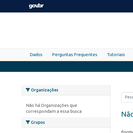
Skip to main content
Dados
Perguntas Frequentes
Tutoriais
Organizações
Não há Organizações que
correspondam a essa busca
Não
Grupos
Forma