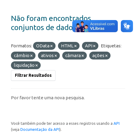
Não foram encontrados
conjuntos de dados
Formatos:
OData
HTML
API
Etiquetas:
câmbio
ativos
câmara
ações
liquidação
Filtrar Resultados
Por favor tente uma nova pesquisa.
Você também pode ter acesso a esses registros usando a
API
(veja
Documentação da API
).