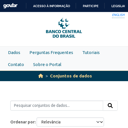
Skip to main content
ACESSO À INFORMAÇÃO
PARTICIPE
LEGISLAÇ
IR
ENGLISH
PARA
O
CONTEÚDO
Dados
Perguntas Frequentes
Tutoriais
Contato
Sobre o Portal
Conjuntos de dados
Ordenar por