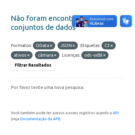
Não foram encontrados
conjuntos de dados
Formatos:
OData
JSON
Etiquetas:
C3
ativos
câmara
Licenças:
odc-odbl
Filtrar Resultados
Por favor tente uma nova pesquisa.
Você também pode ter acesso a esses registros usando a
API
(veja
Documentação da API
).