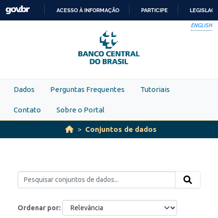
Skip to main content
ACESSO À INFORMAÇÃO
PARTICIPE
LEGISLAÇ
IR
ENGLISH
PARA
O
CONTEÚDO
Dados
Perguntas Frequentes
Tutoriais
Contato
Sobre o Portal
Conjuntos de dados
Ordenar por