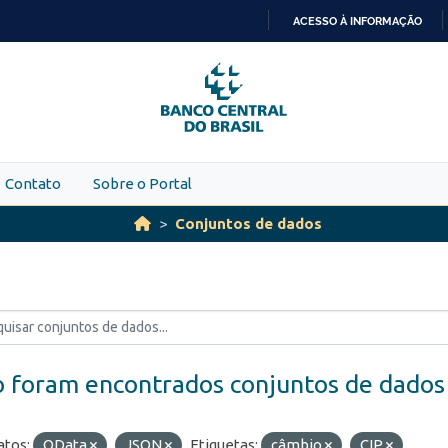
ACESSO À INFORMAÇÃO
IR
PARA
O
CONTEÚDO
Contato
Sobre o Portal
Conjuntos de dados
 foram encontrados conjuntos de dados
tos:
OData
JSON
Etiquetas:
câmbio
CIP