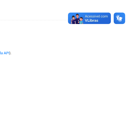
a API
).