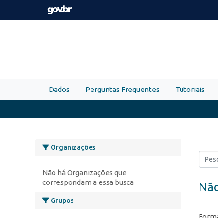
Skip to main content
Dados
Perguntas Frequentes
Tutoriais
Organizações
Não há Organizações que
correspondam a essa busca
Não
Grupos
Forma