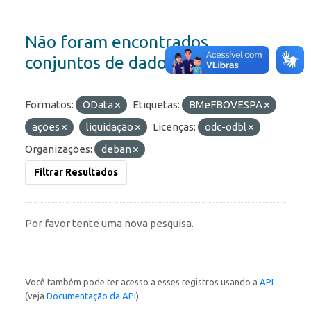
Não foram encontrados
conjuntos de dados
Formatos:
OData
Etiquetas:
BMeFBOVESPA
ações
liquidação
Licenças:
odc-odbl
Organizações:
deban
Filtrar Resultados
Por favor tente uma nova pesquisa.
Você também pode ter acesso a esses registros usando a
API
(veja
Documentação da API
).