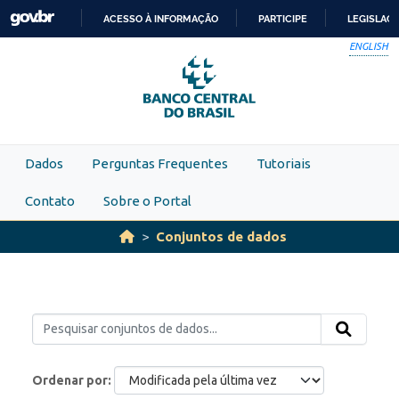
Skip to main content
ACESSO À INFORMAÇÃO
PARTICIPE
LEGISLAÇ
IR
ENGLISH
PARA
O
CONTEÚDO
Dados
Perguntas Frequentes
Tutoriais
Contato
Sobre o Portal
Conjuntos de dados
Ordenar por