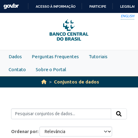
Skip to main content
ACESSO À INFORMAÇÃO
PARTICIPE
LEGISLAÇ
IR
ENGLISH
PARA
O
CONTEÚDO
Dados
Perguntas Frequentes
Tutoriais
Contato
Sobre o Portal
Conjuntos de dados
Ordenar por