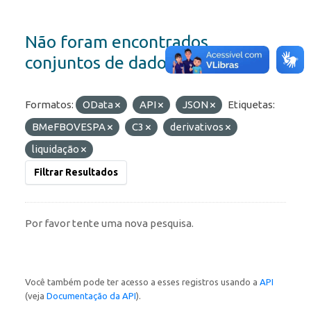
Não foram encontrados
conjuntos de dados
Formatos:
OData
API
JSON
Etiquetas:
BMeFBOVESPA
C3
derivativos
liquidação
Filtrar Resultados
Por favor tente uma nova pesquisa.
Você também pode ter acesso a esses registros usando a
API
(veja
Documentação da API
).