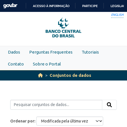
Skip to main content
ACESSO À INFORMAÇÃO
PARTICIPE
LEGISLAÇ
IR
ENGLISH
PARA
O
CONTEÚDO
Dados
Perguntas Frequentes
Tutoriais
Contato
Sobre o Portal
Conjuntos de dados
Ordenar por