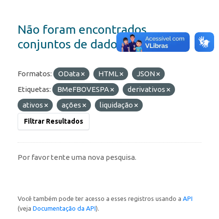
Não foram encontrados
conjuntos de dados
Formatos:
OData
HTML
JSON
Etiquetas:
BMeFBOVESPA
derivativos
ativos
ações
liquidação
Filtrar Resultados
Por favor tente uma nova pesquisa.
Você também pode ter acesso a esses registros usando a
API
(veja
Documentação da API
).