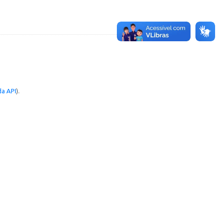
a API
).