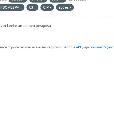
FBOVESPA
C3
CIP
ações
avor tente uma nova pesquisa.
ambém pode ter acesso a esses registros usando a
API
(veja
Documentação d