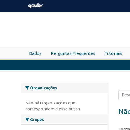
Skip to main content
Dados
Perguntas Frequentes
Tutoriais
Organizações
Não há Organizações que
correspondam a essa busca
Não
Grupos
Forma