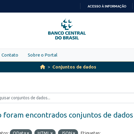
ACESSO À INFORMAÇÃO
IR
PARA
O
CONTEÚDO
Contato
Sobre o Portal
Conjuntos de dados
 foram encontrados conjuntos de dados
tos:
OData
HTML
JSON
Etiquetas: