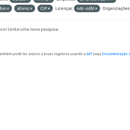
bio
ativos
CIP
Licenças:
odc-odbl
Organizações
avor tente uma nova pesquisa.
ambém pode ter acesso a esses registros usando a
API
(veja
Documentação d