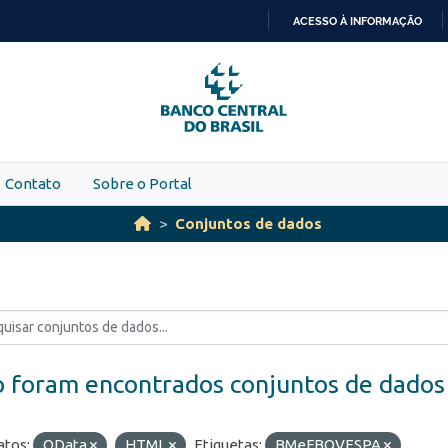
ACESSO À INFORMAÇÃO
IR
PARA
O
CONTEÚDO
Contato
Sobre o Portal
Conjuntos de dados
 foram encontrados conjuntos de dados
tos:
OData
HTML
Etiquetas:
BMeFBOVESPA