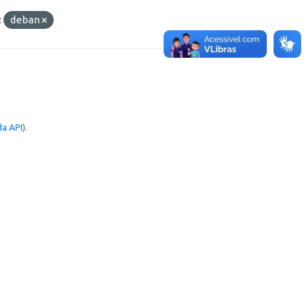
:
deban
a API
).