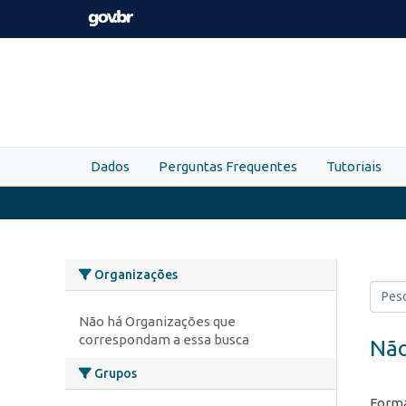
Skip to main content
Dados
Perguntas Frequentes
Tutoriais
Organizações
Não há Organizações que
correspondam a essa busca
Não
Grupos
Forma