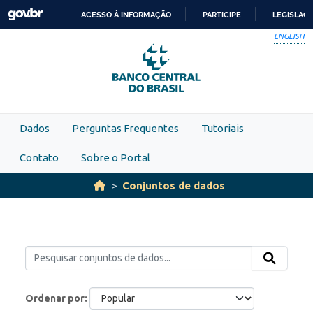
Skip to main content
ACESSO À INFORMAÇÃO
PARTICIPE
LEGISLAÇ
IR
ENGLISH
PARA
O
CONTEÚDO
Dados
Perguntas Frequentes
Tutoriais
Contato
Sobre o Portal
Conjuntos de dados
Ordenar por