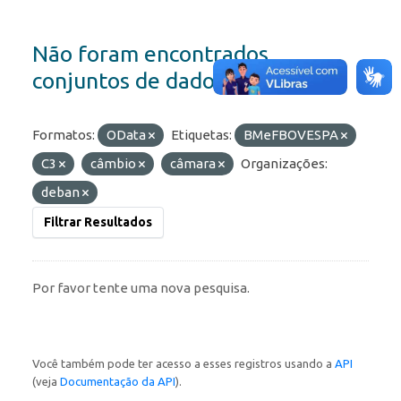
Não foram encontrados
conjuntos de dados
Formatos:
OData
Etiquetas:
BMeFBOVESPA
C3
câmbio
câmara
Organizações:
deban
Filtrar Resultados
Por favor tente uma nova pesquisa.
Você também pode ter acesso a esses registros usando a
API
(veja
Documentação da API
).