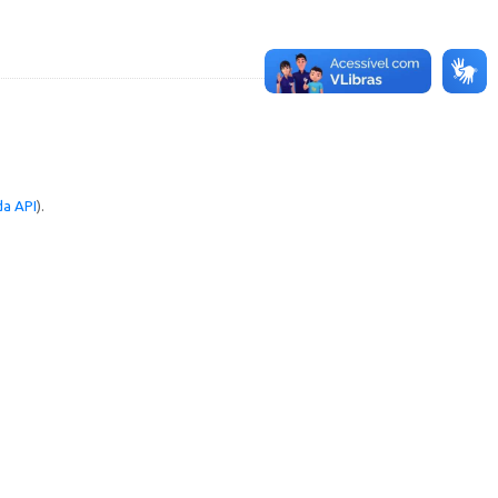
a API
).