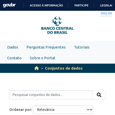
Skip to main content
ACESSO À INFORMAÇÃO
PARTICIPE
LEGISLAÇ
IR
ENGLISH
PARA
O
CONTEÚDO
Dados
Perguntas Frequentes
Tutoriais
Contato
Sobre o Portal
Conjuntos de dados
Ordenar por