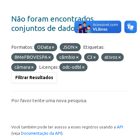
Não foram encontrados
conjuntos de dados
Formatos:
OData
JSON
Etiquetas:
BMeFBOVESPA
câmbio
C3
ativos
câmara
Licenças:
odc-odbl
Filtrar Resultados
Por favor tente uma nova pesquisa.
Você também pode ter acesso a esses registros usando a
API
(veja
Documentação da API
).