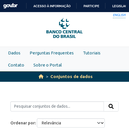
Skip to main content
ACESSO À INFORMAÇÃO
PARTICIPE
LEGISLAÇ
IR
ENGLISH
PARA
O
CONTEÚDO
Dados
Perguntas Frequentes
Tutoriais
Contato
Sobre o Portal
Conjuntos de dados
Ordenar por