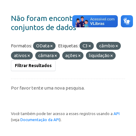
Não foram encontrados
conjuntos de dados
Formatos:
OData
Etiquetas:
C3
câmbio
ativos
câmara
ações
liquidação
Filtrar Resultados
Por favor tente uma nova pesquisa.
Você também pode ter acesso a esses registros usando a
API
(veja
Documentação da API
).