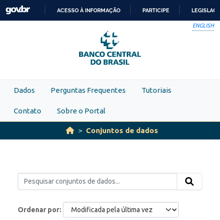
Skip to main content
ACESSO À INFORMAÇÃO
PARTICIPE
LEGISLAÇ
IR
ENGLISH
PARA
O
CONTEÚDO
Dados
Perguntas Frequentes
Tutoriais
Contato
Sobre o Portal
Conjuntos de dados
Ordenar por