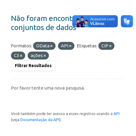
Não foram encontrados
conjuntos de dados
Formatos:
OData
API
Etiquetas:
CIP
C3
ações
Filtrar Resultados
Por favor tente uma nova pesquisa.
Você também pode ter acesso a esses registros usando a
API
(veja
Documentação da API
).