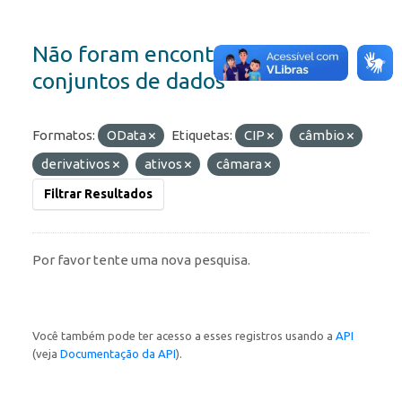
Não foram encontrados
conjuntos de dados
Formatos:
OData
Etiquetas:
CIP
câmbio
derivativos
ativos
câmara
Filtrar Resultados
Por favor tente uma nova pesquisa.
Você também pode ter acesso a esses registros usando a
API
(veja
Documentação da API
).