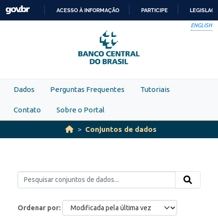
Skip to main content
ACESSO À INFORMAÇÃO
PARTICIPE
LEGISLAÇ
IR
ENGLISH
PARA
O
CONTEÚDO
Dados
Perguntas Frequentes
Tutoriais
Contato
Sobre o Portal
Conjuntos de dados
Ordenar por