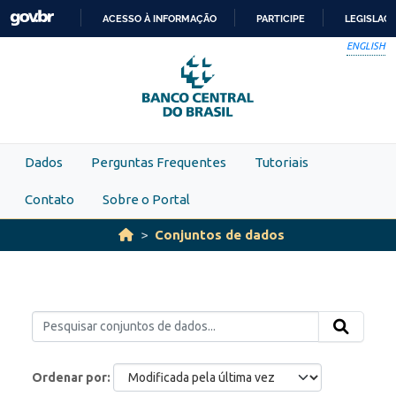
Skip to main content
ACESSO À INFORMAÇÃO
PARTICIPE
LEGISLAÇ
IR
ENGLISH
PARA
O
CONTEÚDO
Dados
Perguntas Frequentes
Tutoriais
Contato
Sobre o Portal
Conjuntos de dados
Ordenar por