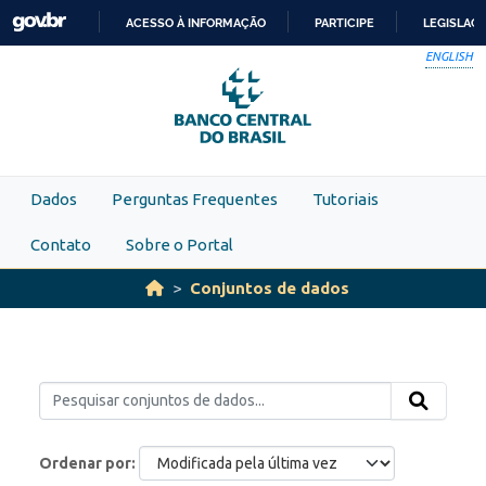
Skip to main content
ACESSO À INFORMAÇÃO
PARTICIPE
LEGISLAÇ
IR
ENGLISH
PARA
O
CONTEÚDO
Dados
Perguntas Frequentes
Tutoriais
Contato
Sobre o Portal
Conjuntos de dados
Ordenar por