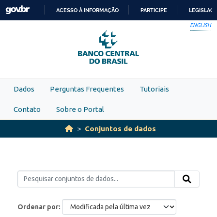
Skip to main content
ACESSO À INFORMAÇÃO
PARTICIPE
LEGISLAÇ
IR
ENGLISH
PARA
O
CONTEÚDO
Dados
Perguntas Frequentes
Tutoriais
Contato
Sobre o Portal
Conjuntos de dados
Ordenar por