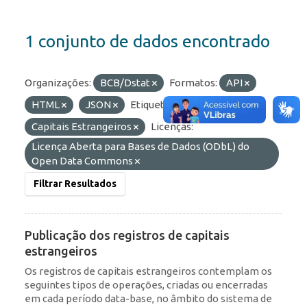
1 conjunto de dados encontrado
Organizações:
BCB/Dstat
Formatos:
API
HTML
JSON
Etiquetas:
IED
RDE
Capitais Estrangeiros
Licenças:
Licença Aberta para Bases de Dados (ODbL) do
Open Data Commons
Filtrar Resultados
Publicação dos registros de capitais
estrangeiros
Os registros de capitais estrangeiros contemplam os
seguintes tipos de operações, criadas ou encerradas
em cada período data-base, no âmbito do sistema de