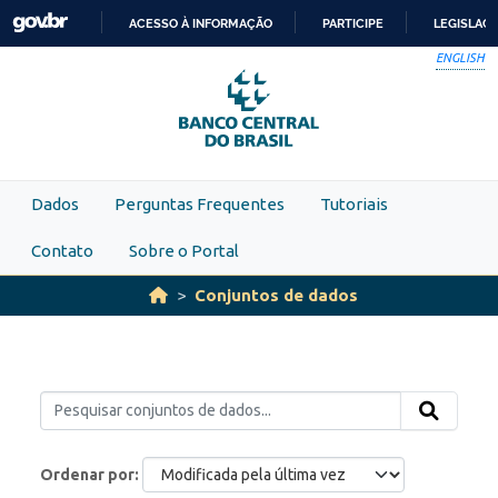
Skip to main content
ACESSO À INFORMAÇÃO
PARTICIPE
LEGISLAÇ
IR
ENGLISH
PARA
O
CONTEÚDO
Dados
Perguntas Frequentes
Tutoriais
Contato
Sobre o Portal
Conjuntos de dados
Ordenar por