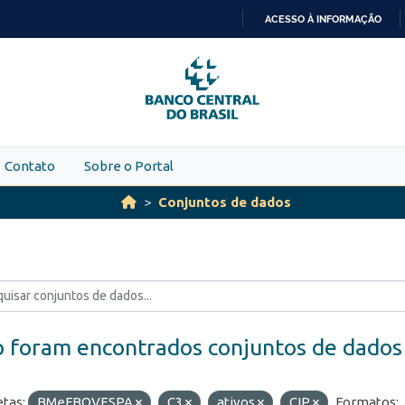
ACESSO À INFORMAÇÃO
IR
PARA
O
CONTEÚDO
Contato
Sobre o Portal
Conjuntos de dados
 foram encontrados conjuntos de dados
etas:
BMeFBOVESPA
C3
ativos
CIP
Formatos: