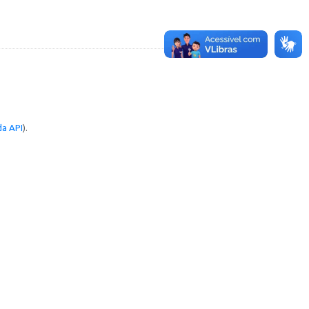
a API
).