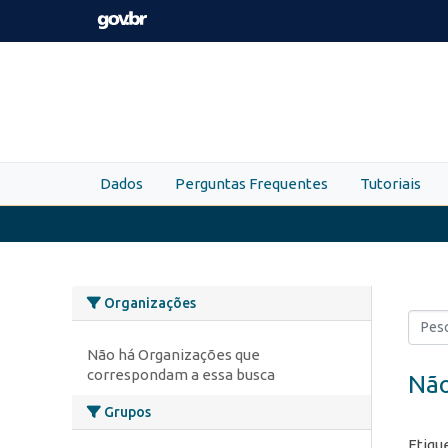
Skip to main content
Dados
Perguntas Frequentes
Tutoriais
Organizações
Não há Organizações que
correspondam a essa busca
Não
Grupos
Etiqu