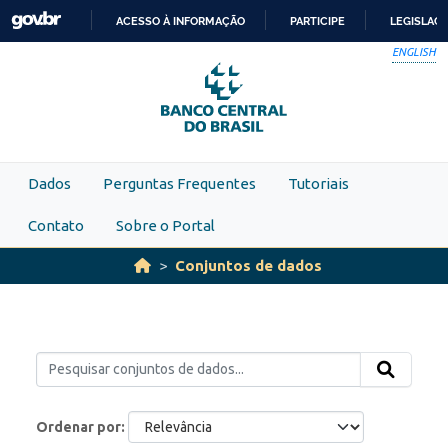
Skip to main content
ACESSO À INFORMAÇÃO
PARTICIPE
LEGISLAÇ
IR
ENGLISH
PARA
O
CONTEÚDO
Dados
Perguntas Frequentes
Tutoriais
Contato
Sobre o Portal
Conjuntos de dados
Ordenar por