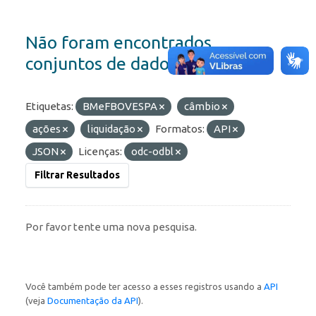
Não foram encontrados
conjuntos de dados
Etiquetas:
BMeFBOVESPA
câmbio
ações
liquidação
Formatos:
API
JSON
Licenças:
odc-odbl
Filtrar Resultados
Por favor tente uma nova pesquisa.
Você também pode ter acesso a esses registros usando a
API
(veja
Documentação da API
).