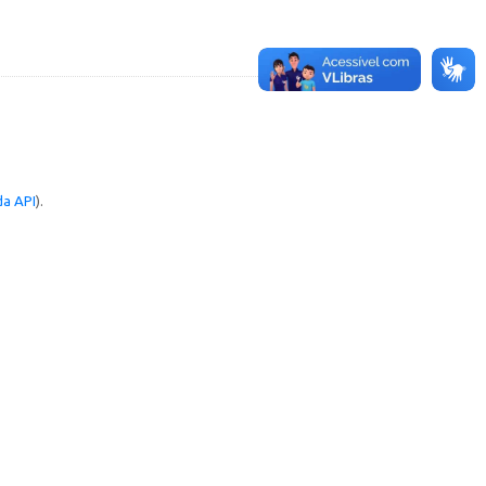
a API
).