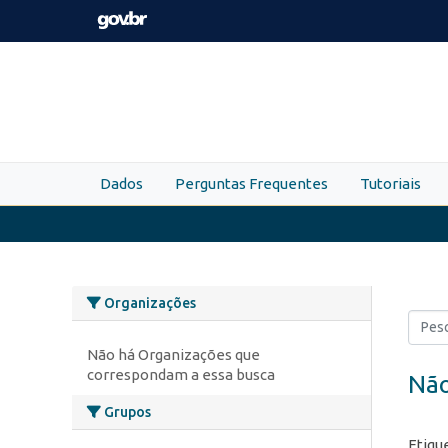
Skip to main content
Dados
Perguntas Frequentes
Tutoriais
Organizações
Não há Organizações que
correspondam a essa busca
Não
Grupos
Etiqu