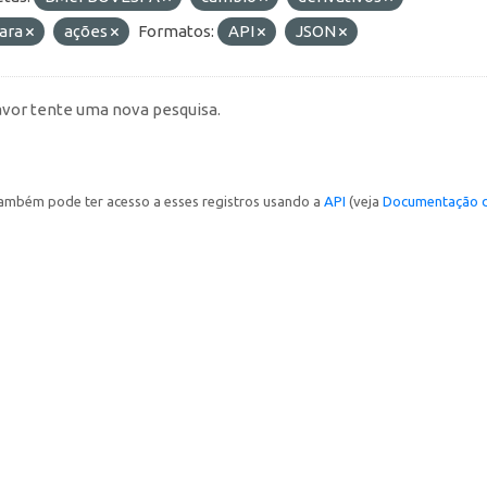
ara
ações
Formatos:
API
JSON
avor tente uma nova pesquisa.
ambém pode ter acesso a esses registros usando a
API
(veja
Documentação d