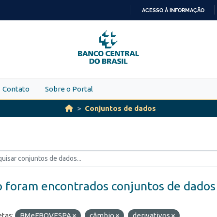
ACESSO À INFORMAÇÃO
IR
PARA
O
CONTEÚDO
Contato
Sobre o Portal
Conjuntos de dados
 foram encontrados conjuntos de dados
etas:
BMeFBOVESPA
câmbio
derivativos