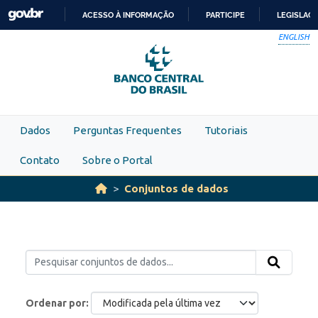
Skip to main content
ACESSO À INFORMAÇÃO
PARTICIPE
LEGISLAÇ
IR
ENGLISH
PARA
O
CONTEÚDO
Dados
Perguntas Frequentes
Tutoriais
Contato
Sobre o Portal
Conjuntos de dados
Ordenar por