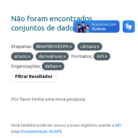
Não foram encontrados
conjuntos de dados
Etiquetas:
BMeFBOVESPA
câmara
ativos
derivativos
Formatos:
API
Organizações:
deban
Filtrar Resultados
Por favor tente uma nova pesquisa.
Você também pode ter acesso a esses registros usando a
API
(veja
Documentação da API
).