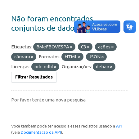
Não foram encontrados
conjuntos de dados
Etiquetas:
BMeFBOVESPA
C3
ações
câmara
Formatos:
HTML
JSON
Licenças:
odc-odbl
Organizações:
deban
Filtrar Resultados
Por favor tente uma nova pesquisa.
Você também pode ter acesso a esses registros usando a
API
(veja
Documentação da API
).