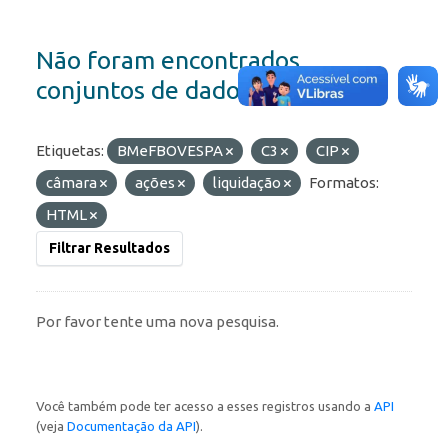
Não foram encontrados
conjuntos de dados
Etiquetas:
BMeFBOVESPA
C3
CIP
câmara
ações
liquidação
Formatos:
HTML
Filtrar Resultados
Por favor tente uma nova pesquisa.
Você também pode ter acesso a esses registros usando a
API
(veja
Documentação da API
).