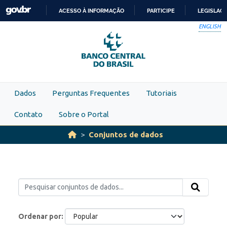
Skip to main content
ACESSO À INFORMAÇÃO
PARTICIPE
LEGISLAÇ
IR
ENGLISH
PARA
O
CONTEÚDO
Dados
Perguntas Frequentes
Tutoriais
Contato
Sobre o Portal
Conjuntos de dados
Ordenar por