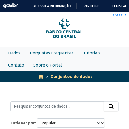
Skip to main content
ACESSO À INFORMAÇÃO
PARTICIPE
LEGISLAÇ
IR
ENGLISH
PARA
O
CONTEÚDO
Dados
Perguntas Frequentes
Tutoriais
Contato
Sobre o Portal
Conjuntos de dados
Ordenar por