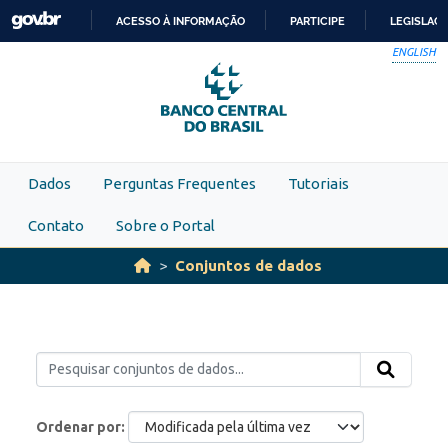
Skip to main content
ACESSO À INFORMAÇÃO
PARTICIPE
LEGISLAÇ
IR
ENGLISH
PARA
O
CONTEÚDO
Dados
Perguntas Frequentes
Tutoriais
Contato
Sobre o Portal
Conjuntos de dados
Ordenar por