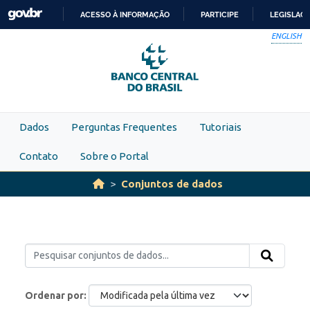
Skip to main content
ACESSO À INFORMAÇÃO
PARTICIPE
LEGISLAÇ
IR
ENGLISH
PARA
O
CONTEÚDO
Dados
Perguntas Frequentes
Tutoriais
Contato
Sobre o Portal
Conjuntos de dados
Ordenar por