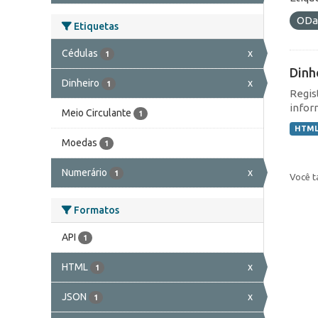
ODa
Etiquetas
Cédulas
x
1
Dinh
Dinheiro
x
1
Regis
infor
Meio Circulante
1
HTM
Moedas
1
Numerário
x
1
Você t
Formatos
API
1
HTML
x
1
JSON
x
1