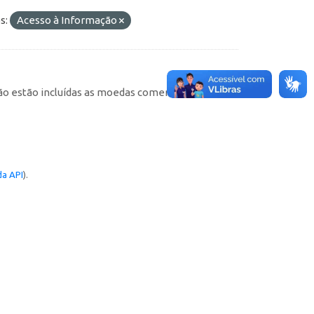
s:
Acesso à Informação
não estão incluídas as moedas comemorativas). As
a API
).