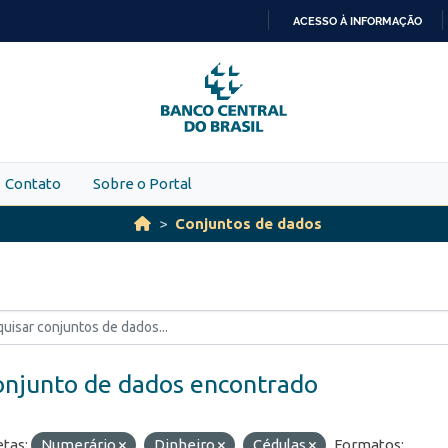
ACESSO À INFORMAÇÃO
IR
PARA
O
CONTEÚDO
Contato
Sobre o Portal
Conjuntos de dados
onjunto de dados encontrado
etas:
Numerário
Dinheiro
Cédulas
Formatos: