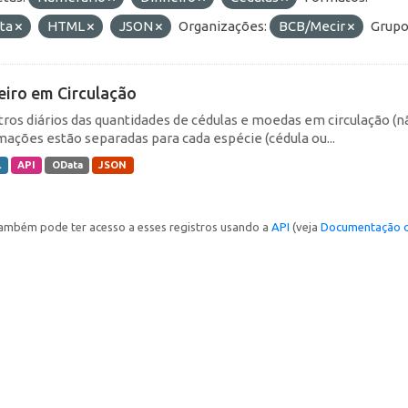
ta
HTML
JSON
Organizações:
BCB/Mecir
Grupo
eiro em Circulação
tros diários das quantidades de cédulas e moedas em circulação (
mações estão separadas para cada espécie (cédula ou...
L
API
OData
JSON
ambém pode ter acesso a esses registros usando a
API
(veja
Documentação d