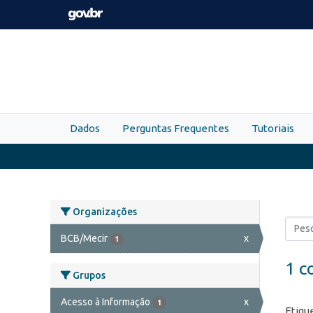
Skip to main content
Dados
Perguntas Frequentes
Tutoriais
Organizações
BCB/Mecir
x
1
1 c
Grupos
Acesso à Informação
x
1
Etiqu