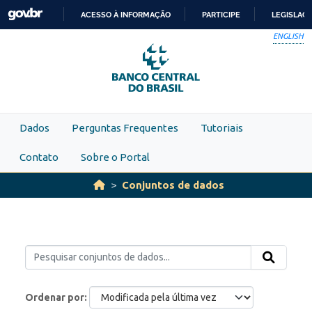
Skip to main content
ACESSO À INFORMAÇÃO
PARTICIPE
LEGISLAÇ
IR
ENGLISH
PARA
O
CONTEÚDO
Dados
Perguntas Frequentes
Tutoriais
Contato
Sobre o Portal
Conjuntos de dados
Ordenar por