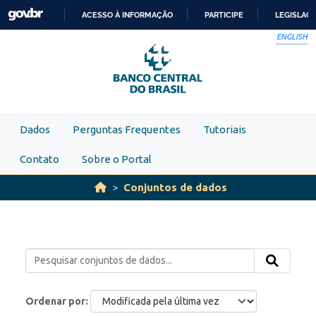
Skip to main content
ACESSO À INFORMAÇÃO
PARTICIPE
LEGISLAÇ
IR
ENGLISH
PARA
O
CONTEÚDO
Dados
Perguntas Frequentes
Tutoriais
Contato
Sobre o Portal
Conjuntos de dados
Ordenar por