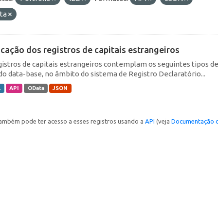
ta
icação dos registros de capitais estrangeiros
gistros de capitais estrangeiros contemplam os seguintes tipos d
do data-base, no âmbito do sistema de Registro Declaratório...
L
API
OData
JSON
ambém pode ter acesso a esses registros usando a
API
(veja
Documentação d