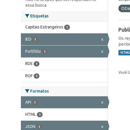
essa busca
ODa
Etiquetas
Capitais Estrangeiros
1
Publ
Os re
IED
x
1
perío
Portfólio
x
1
HTM
RDE
1
Você t
ROF
1
Formatos
API
x
1
HTML
1
JSON
x
1