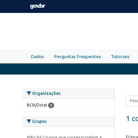
Skip to main content
Dados
Perguntas Frequentes
Tutoriais
Organizações
BCB/Dstat
1
1 c
Grupos
Etiqu
Não há Grupos que correspondam a