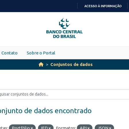
ACESSO À INFORMAÇÃO
IR
PARA
O
CONTEÚDO
Contato
Sobre o Portal
Conjuntos de dados
onjunto de dados encontrado
etas:
Portfólio
IED
Formatos:
API
JSON