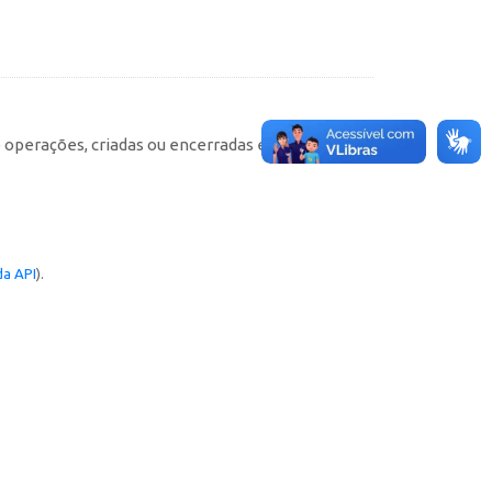
e operações, criadas ou encerradas em cada
a API
).