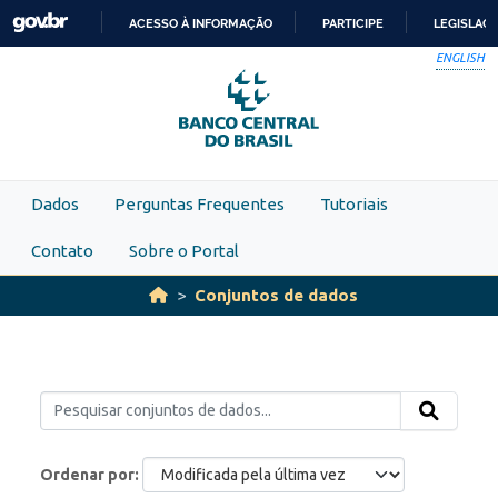
Skip to main content
ACESSO À INFORMAÇÃO
PARTICIPE
LEGISLAÇ
IR
ENGLISH
PARA
O
CONTEÚDO
Dados
Perguntas Frequentes
Tutoriais
Contato
Sobre o Portal
Conjuntos de dados
Ordenar por