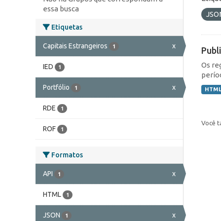
essa busca
JSO
Etiquetas
Capitais Estrangeiros
x
1
Publ
Os re
IED
1
perío
Portfólio
x
1
HTM
RDE
1
Você t
ROF
1
Formatos
API
x
1
HTML
1
JSON
x
1