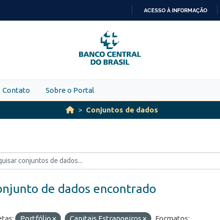
ACESSO À INFORMAÇÃO
IR
PARA
O
CONTEÚDO
Contato
Sobre o Portal
Conjuntos de dados
onjunto de dados encontrado
etas:
Portfólio
Capitais Estrangeiros
Formatos: