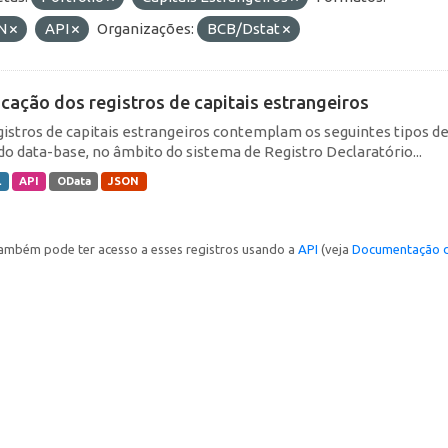
N
API
Organizações:
BCB/Dstat
icação dos registros de capitais estrangeiros
gistros de capitais estrangeiros contemplam os seguintes tipos d
do data-base, no âmbito do sistema de Registro Declaratório...
L
API
OData
JSON
ambém pode ter acesso a esses registros usando a
API
(veja
Documentação d