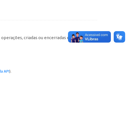
e operações, criadas ou encerradas em cada
a API
).