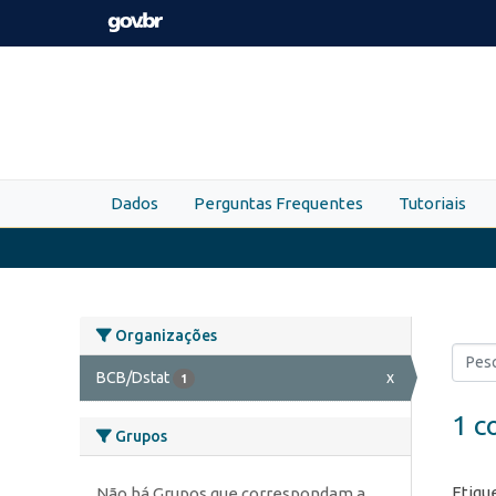
Skip to main content
Dados
Perguntas Frequentes
Tutoriais
Organizações
BCB/Dstat
x
1
1 c
Grupos
Etiqu
Não há Grupos que correspondam a